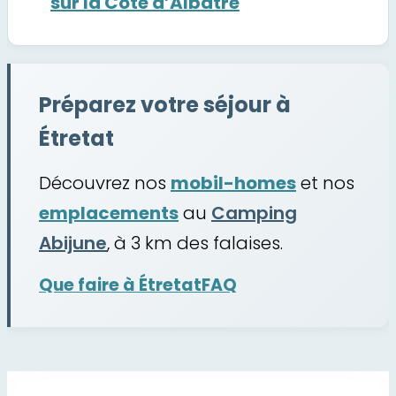
sur la Côte d’Albâtre
Préparez votre séjour à
Étretat
Découvrez nos
mobil-homes
et nos
emplacements
au
Camping
Abijune
, à 3 km des falaises.
Que faire à Étretat
FAQ