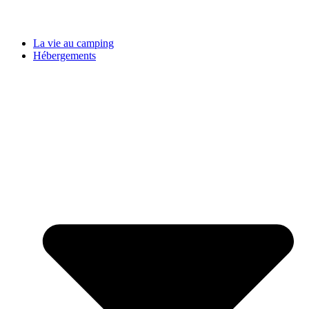
© 2026
Camping Abijune d'Étretat
-
Mentions légales
•
Politique de
confidentialité
•
Conditions Générales de Vente
•
Assurance
Annulation