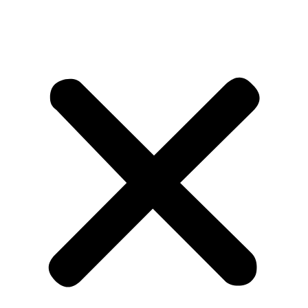
Les campings du groupe
Camping Lac de Villefort
Camping Les 3 Sablières
Camping Pradelongue
Camping Domaine du Morbihan
Camping les Chemins du Mont-Saint-Michel